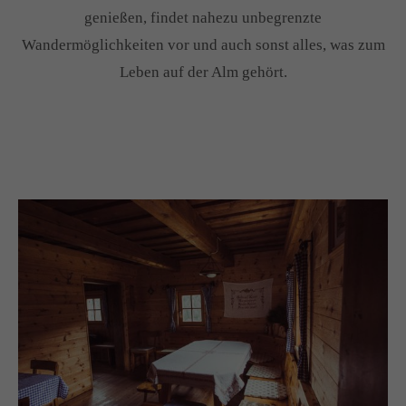
genießen, findet nahezu unbegrenzte
Drop us a line
Wandermöglichkeiten vor und auch sonst alles, was zum
info@yourdomain.com
Leben auf der Alm gehört.
About us
Lorem ipsum dolor sit amet, consectetuer adipiscing
elit.
Aenean commodo ligula eget dolor. Aenean massa.
Cum sociis natoque penatibus et magnis dis parturient
montes, nascetur ridiculus mus. Donec quam felis,
ultricies nec.