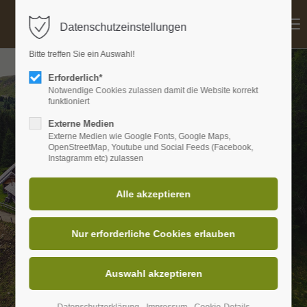
Menu
Datenschutzeinstellungen
Login
Bitte treffen Sie ein Auswahl!
Benutzername
Erforderlich*
Notwendige Cookies zulassen damit die Website korrekt
funktioniert
Externe Medien
Passwort
Externe Medien wie Google Fonts, Google Maps,
OpenStreetMap, Youtube und Social Feeds (Facebook,
Instagramm etc) zulassen
Anmelden
Register
|
Lost your password?
Support
Lorem ipsum dolor sit amet: