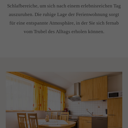
Schlafbereiche, um sich nach einem erlebnisreichen Tag
Drop us a line
auszuruhen. Die ruhige Lage der Ferienwohnung sorgt
info@yourdomain.com
für eine entspannte Atmosphäre, in der Sie sich fernab
About us
vom Trubel des Alltags erholen können.
Lorem ipsum dolor sit amet, consectetuer adipiscing
elit.
Aenean commodo ligula eget dolor. Aenean massa.
Cum sociis natoque penatibus et magnis dis parturient
montes, nascetur ridiculus mus. Donec quam felis,
ultricies nec.