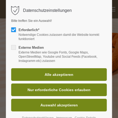
Menu
Datenschutzeinstellungen
Login
Bitte treffen Sie ein Auswahl!
Benutzername
Erforderlich*
Notwendige Cookies zulassen damit die Website korrekt
funktioniert
Externe Medien
Passwort
Externe Medien wie Google Fonts, Google Maps,
OpenStreetMap, Youtube und Social Feeds (Facebook,
Instagramm etc) zulassen
Anmelden
Register
|
Lost your password?
Support
Lorem ipsum dolor sit amet: